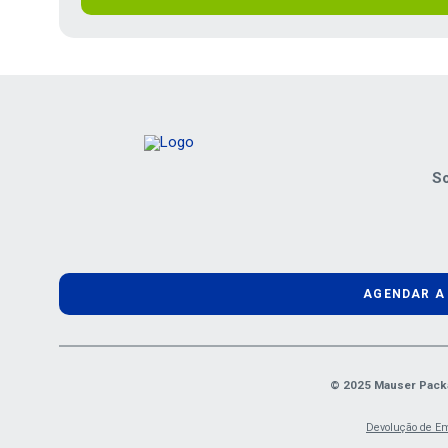
So
AGENDAR A
© 2025 Mauser Packag
Devolução de E