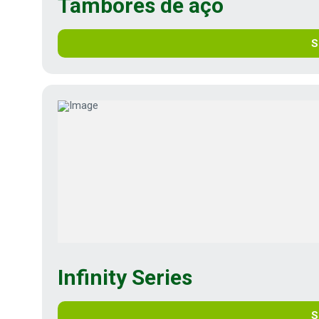
Tambores de aço
S
Infinity Series
S