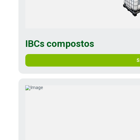
IBCs compostos
S