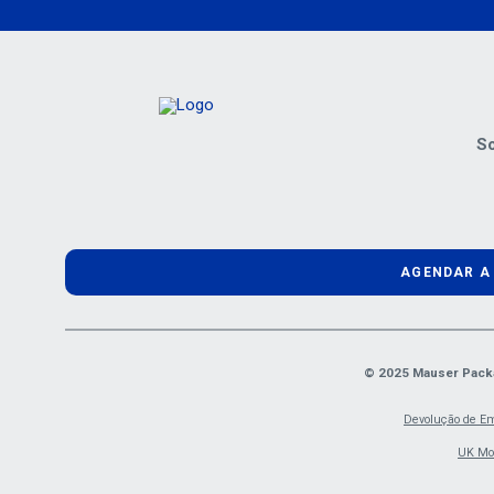
So
AGENDAR A
© 2025 Mauser Packag
Devolução de E
UK Mod