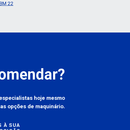
SBM 22
omendar?
especialistas hoje mesmo
sas opções de maquinário.
 À SUA