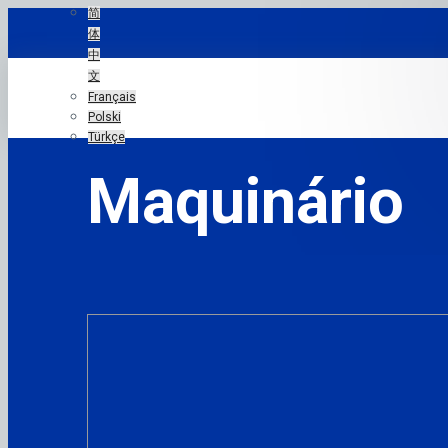
简
体
中
文
Français
Polski
Türkçe
Maquinário