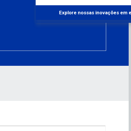
Explore nossas inovações em 
Explore nossas inovações em 