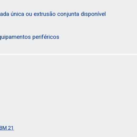
da única ou extrusão conjunta disponível
uipamentos periféricos
SBM 21