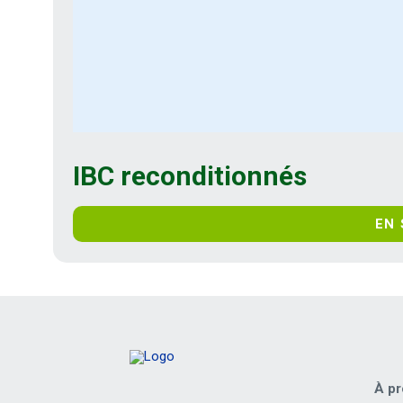
IBC reconditionnés
EN 
À pr