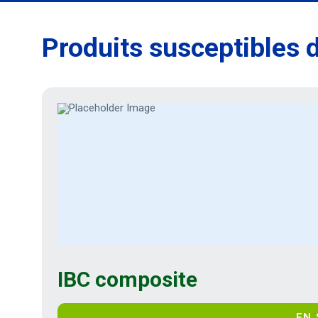
Produits susceptibles d
IBC composite
EN 