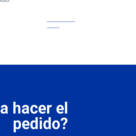
tuo.
CONOZCA
MÁS
a hacer el
pedido?