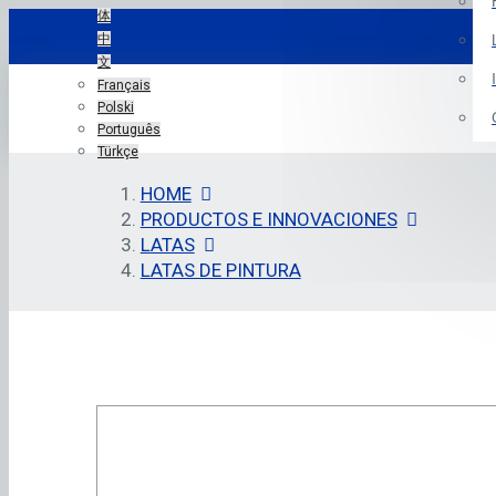
体
中
文
Français
Polski
Português
Türkçe
HOME
PRODUCTOS E INNOVACIONES
LATAS
LATAS DE PINTURA