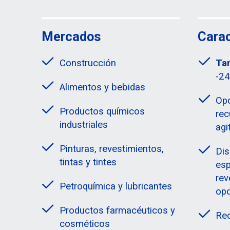
Mercados
Carac
Construcción
Ta
-2
Alimentos y bebidas
Opc
Productos químicos
rec
industriales
agi
Pinturas, revestimientos,
Dis
tintas y tintes
esp
rev
Petroquímica y lubricantes
opc
Productos farmacéuticos y
Rec
cosméticos