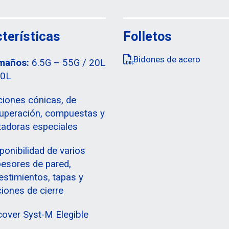
terísticas
Folletos
Bidones de acero
maños:
6.5G – 55G / 20L
40L
iones cónicas, de
uperación, compuestas y
tadoras especiales
ponibilidad de varios
esores de pared,
estimientos, tapas y
iones de cierre
over Syst-M Elegible