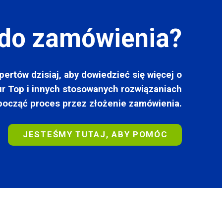
do zamówienia?
ertów dzisiaj, aby dowiedzieć się więcej o
r Top i innych stosowanych rozwiązaniach
począć proces przez złożenie zamówienia.
JESTEŚMY TUTAJ, ABY POMÓC