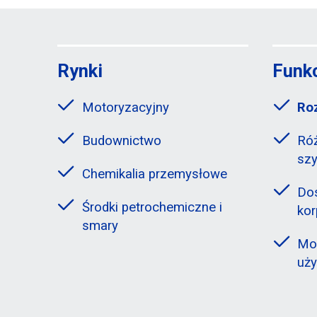
Rynki
Funk
Motoryzacyjny
Ro
Budownictwo
Ró
szy
Chemikalia przemysłowe
Do
Środki petrochemiczne i
ko
smary
Moż
uży