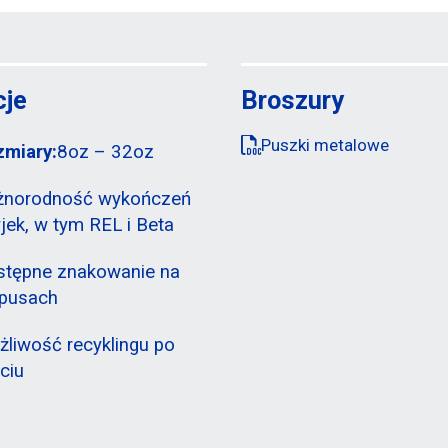
cje
Broszury
Puszki metalowe
zmiary:
8oz – 32oz
żnorodność wykończeń
jek, w tym REL i Beta
stępne znakowanie na
rpusach
liwość recyklingu po
ciu