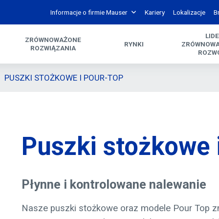
Informacje o firmie Mauser
Kariery
Lokalizacje
B
LID
ZRÓWNOWAŻONE
RYNKI
ZRÓWNOW
ROZWIĄZANIA
ROZW
PUSZKI STOŻKOWE I POUR-TOP
Puszki stożkowe 
Płynne i kontrolowane nalewanie
Nasze puszki stożkowe oraz modele Pour Top zn