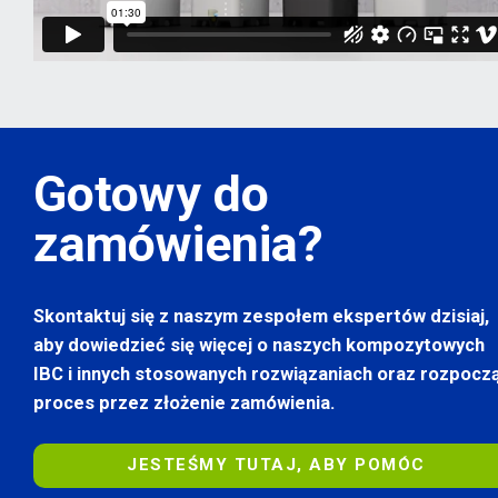
Gotowy do
zamówienia?
Skontaktuj się z naszym zespołem ekspertów dzisiaj,
aby dowiedzieć się więcej o naszych kompozytowych
IBC i innych stosowanych rozwiązaniach oraz rozpocz
proces przez złożenie zamówienia.
JESTEŚMY TUTAJ, ABY POMÓC