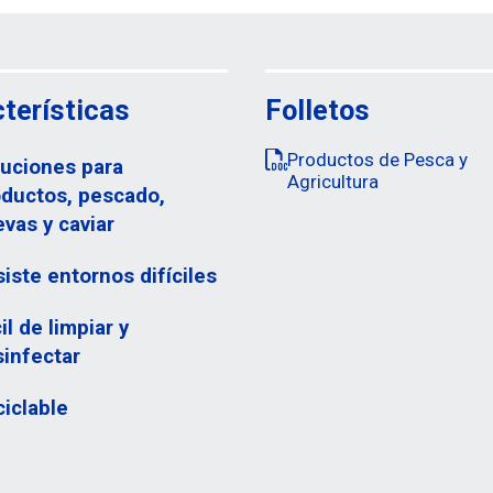
terísticas
Folletos
Productos de Pesca y
luciones para
Agricultura
oductos, pescado,
vas y caviar
iste entornos difíciles
il de limpiar y
infectar
iclable