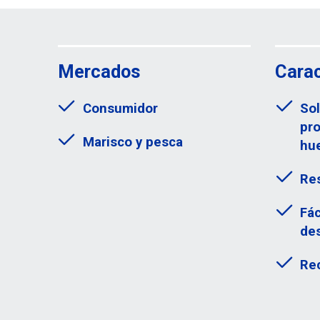
Mercados
Carac
Consumidor
So
pr
Marisco y pesca
hue
Res
Fác
des
Rec