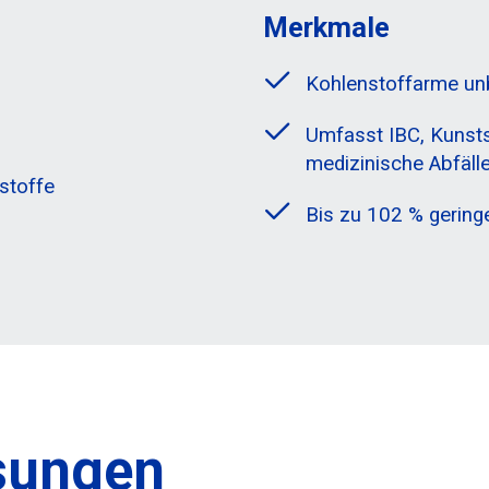
Merkmale
Kohlenstoffarme unb
Umfasst IBC, Kunstst
medizinische Abfäll
stoffe
Bis zu 102 % gering
sungen