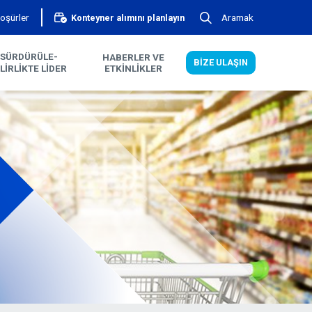
oşürler
Aramak
Konteyner alımını planlayın
SÜRDÜRÜLE­
HABERLER VE
BIZE ULAŞIN
ILIRLIKTE LIDER
ETKINLIKLER