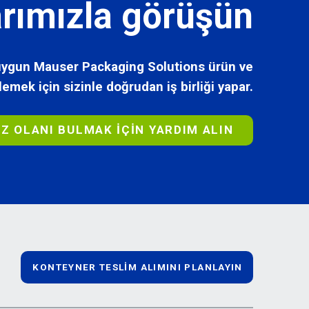
rımızla görüşün
n uygun Mauser Packaging Solutions ürün ve
lemek için sizinle doğrudan iş birliği yapar.
IZ OLANI BULMAK IÇIN YARDIM ALIN
KONTEYNER TESLİM ALIMINI PLANLAYIN